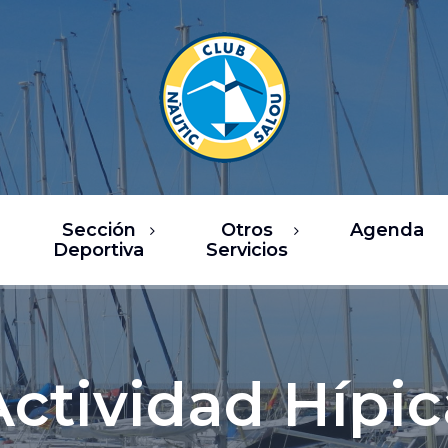
Sección
Otros
Agenda
Deportiva
Servicios
rsos
Restaurantes
ea de Vela
Ocio / Comercio
sca Deportiva
Chárter y actividades
Actividad Hípic
náuticas
ub Fitness
Servicios náuticos