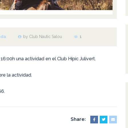
nda
by Club Nàutic Salou
1
16:00h una actividad en el Club Hípic Julivert.
e la actividad.
66.
Share: