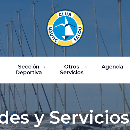
Sección
Otros
Agenda
Deportiva
Servicios
rsos
Restaurantes
ea de Vela
Ocio / Comercio
sca Deportiva
Chárter y actividades
des y Servicios
náuticas
ub Fitness
Servicios náuticos