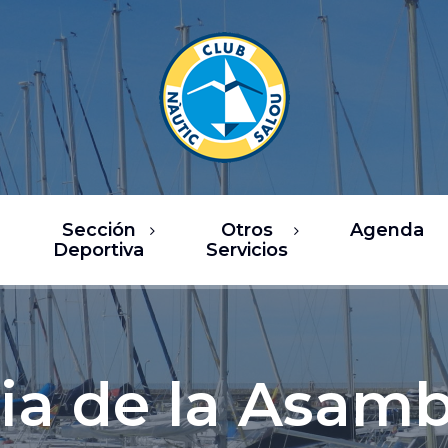
Sección
Otros
Agenda
Deportiva
Servicios
rsos
Restaurantes
ea de Vela
Ocio / Comercio
sca Deportiva
Chárter y actividades
ia de la Asamb
náuticas
ub Fitness
Servicios náuticos