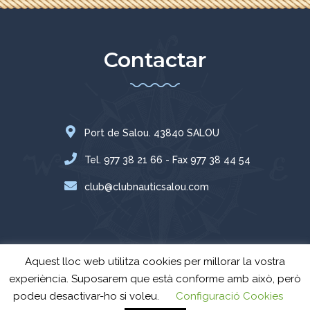
Contactar
Port de Salou. 43840 SALOU
Tel. 977 38 21 66 - Fax 977 38 44 54
club@clubnauticsalou.com
Aquest lloc web utilitza cookies per millorar la vostra
experiència. Suposarem que està conforme amb això, però
podeu desactivar-ho si voleu.
Configuració Cookies