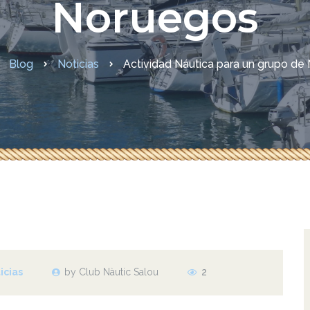
Noruegos
didas COVID-19
Blog
Noticias
Actividad Náutica para un grupo de
icias
by Club Nàutic Salou
2