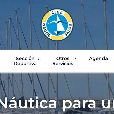
Sección
Otros
Agenda
Deportiva
Servicios
rsos
Restaurantes
ea de Vela
Ocio / Comercio
sca Deportiva
Chárter y actividades
Náutica para 
náuticas
ub Fitness
Servicios náuticos