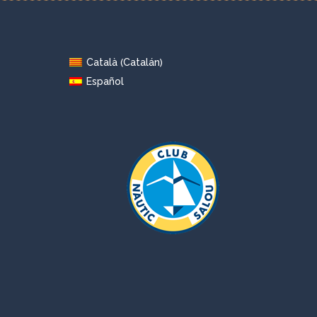
Catalán
Català
(
)
Español