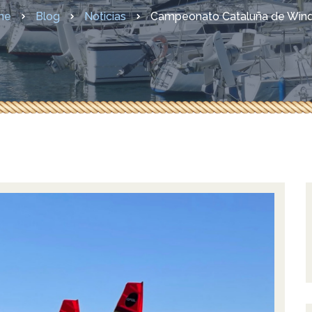
didas COVID-19
me
Blog
Noticias
Campeonato Cataluña de Wind