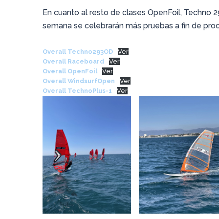
En cuanto al resto de clases OpenFoil, Techno 29
semana se celebrarán más pruebas a fin de pro
Overall Techno293OD
Ver
Overall Raceboard
Ver
Overall OpenFoil
Ver
Overall WindsurfOpen
Ver
Overall TechnoPlus-1
Ver