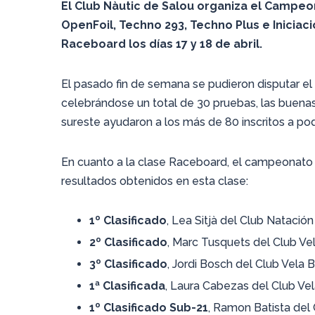
El Club Nàutic de Salou organiza el Campeo
OpenFoil, Techno 293, Techno Plus e Iniciación 
Raceboard los días 17 y 18 de abril.
El pasado fin de semana se pudieron disputar e
celebrándose un total de 30 pruebas, las buen
sureste ayudaron a los más de 80 inscritos a po
En cuanto a la clase Raceboard, el campeonato f
resultados obtenidos en esta clase:
1º Clasificado
, Lea Sitjà del Club Natació
2º Clasificado
, Marc Tusquets del Club Ve
3º Clasificado
, Jordi Bosch del Club Vela B
1ª Clasificada
, Laura Cabezas del Club Vel
1º Clasificado Sub-21
, Ramon Batista del 