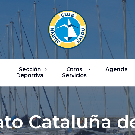
Sección
Otros
Agenda
Deportiva
Servicios
rsos
Restaurantes
ea de Vela
Ocio / Comercio
sca Deportiva
Chárter y actividades
o Cataluña d
náuticas
ub Fitness
Servicios náuticos