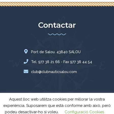
Contactar
Port de Salou. 43840 SALOU
Tel. 977 38 21 66 - Fax 977 38 44 54
club@clubnauticsalou.com
Aquest lloc web utilitza cookies per millorar la vostra
experiència. Suposarem que està conforme amb això, però
podeu desactivar-ho si voleu.
Configuració Cookies