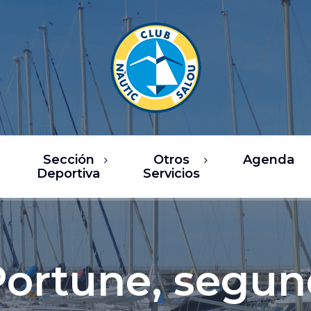
Sección
Otros
Agenda
Deportiva
Servicios
rsos
Restaurantes
ea de Vela
Ocio / Comercio
sca Deportiva
Chárter y actividades
Portune, segun
náuticas
ub Fitness
Servicios náuticos