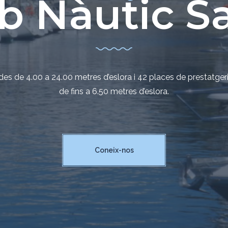
x el nostr
ub Nàutic S
sures COVID-19
des de 4.00 a 24.00 metres d’eslora i 42 places de prestat
iscina, restaurants, exposicions... una altra manera de viure e
de fins a 6.50 metres d’eslora.
Nosaltres
Coneix-nos