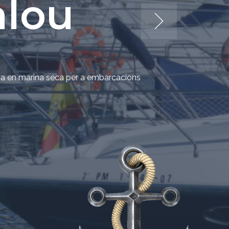
e port
alou
geria en marina seca per a embarcacions
l Club Nàutic Salou