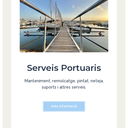
Més detalls
Més info
Més info
Serveis Portuaris
Manteniment, remolcatge, pintat, neteja,
suports i altres serveis.
més informació