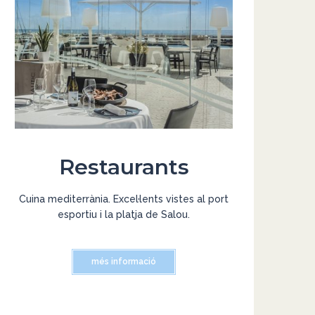
Restaurants
Cuina mediterrània. Excel·lents vistes al port
esportiu i la platja de Salou.
més informació