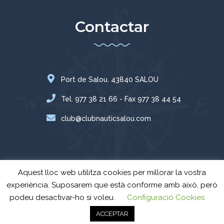
Contactar
Port de Salou. 43840 SALOU
Tel. 977 38 21 66 - Fax 977 38 44 54
club@clubnauticsalou.com
Aquest lloc web utilitza cookies per millorar la vostra
experiència. Suposarem que està conforme amb això, però
podeu desactivar-ho si voleu.
Configuració Cookies
Club Nàutic Salou
© Tots els drets reservats - 2024 -
Avís Legal
-
Política
ACCEPTAR
de privacitat.