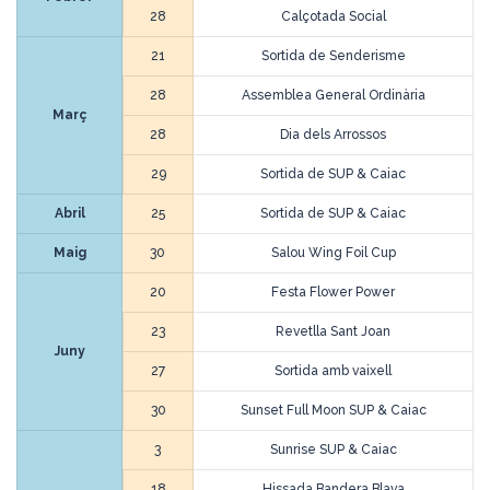
28
Calçotada Social
21
Sortida de Senderisme
28
Assemblea General Ordinària
Març
28
Dia dels Arrossos
29
Sortida de SUP & Caiac
Abril
25
Sortida de SUP & Caiac
Maig
30
Salou Wing Foil Cup
20
Festa Flower Power
23
Revetlla Sant Joan
Juny
27
Sortida amb vaixell
30
Sunset Full Moon SUP & Caiac
3
Sunrise SUP & Caiac
18
Hissada Bandera Blava