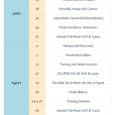
18
Revetlla Verge del Carme
Juliol
25
Assemblea General Extraordinària
25
Festa temàtica «Romana»
27
Sunset Full Moon SUP & Caiac
4
Neteja del fons marí
7
Presentació llibre
11
Torneig de Pàdel nocturn
12
ECLIPSE SOLAR SUP & caiac
Agost
14
Revetlla de la Mare de Déu d’Agost
22
Festa Blanca
24 a 27
Torneig Dominó
28
Sunset Full Moon SUP & Caiac