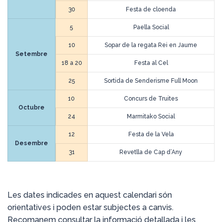
30
Festa de cloenda
5
Paella Social
10
Sopar de la regata Rei en Jaume
Setembre
18 a 20
Festa al Cel
25
Sortida de Senderisme Full Moon
10
Concurs de Truites
Octubre
24
Marmitako Social
12
Festa de la Vela
Desembre
31
Revetlla de Cap d’Any
Les dates indicades en aquest calendari són
orientatives i poden estar subjectes a canvis.
Recomanem consultar la informació detallada i les