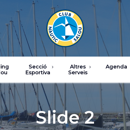
ling
Secció
Altres
Agenda
lou
Esportiva
Serveis
Cursos
Restaurants
Àrea de Vela
Oci / Comerç
Pesca
Xàrter i activitats
Slide 2
nàutiques
Club Fitness
Serveis nàutics