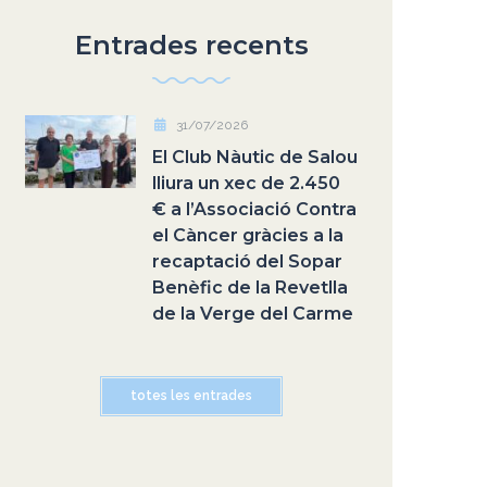
Entrades recents
31/07/2026
El Club Nàutic de Salou
lliura un xec de 2.450
€ a l’Associació Contra
el Càncer gràcies a la
recaptació del Sopar
Benèfic de la Revetlla
de la Verge del Carme
totes les entrades