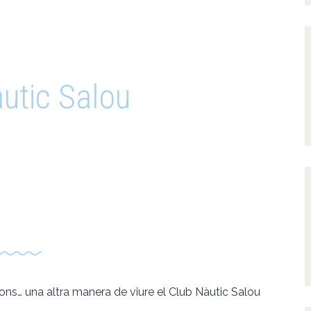
utic Salou
el nostre
ort
cions… una altra manera de viure el Club Nàutic Salou