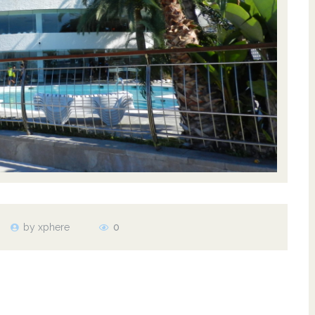
by xphere
0