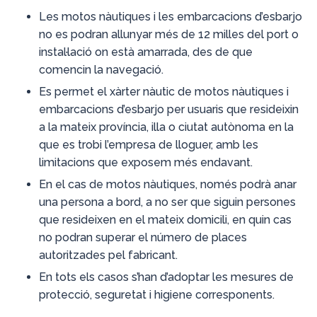
Les motos nàutiques i les embarcacions d’esbarjo
no es podran allunyar més de 12 milles del port o
instal·lació on està amarrada, des de que
comencin la navegació.
Es permet el xàrter nàutic de motos nàutiques i
embarcacions d’esbarjo per usuaris que resideixin
a la mateix província, illa o ciutat autònoma en la
que es trobi l’empresa de lloguer, amb les
limitacions que exposem més endavant.
En el cas de motos nàutiques, només podrà anar
una persona a bord, a no ser que siguin persones
que resideixen en el mateix domicili, en quin cas
no podran superar el número de places
autoritzades pel fabricant.
En tots els casos s’han d’adoptar les mesures de
protecció, seguretat i higiene corresponents.