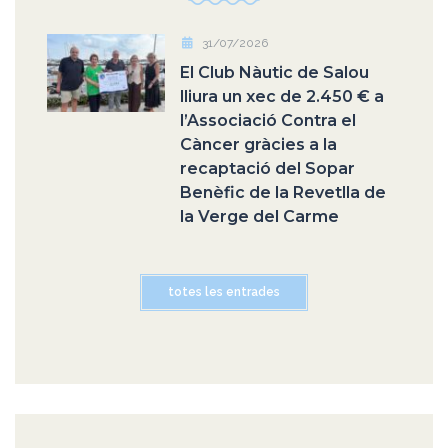
31/07/2026
El Club Nàutic de Salou
lliura un xec de 2.450 € a
l’Associació Contra el
Càncer gràcies a la
recaptació del Sopar
Benèfic de la Revetlla de
la Verge del Carme
totes les entrades