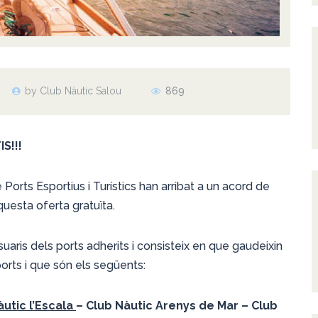
by Club Nàutic Salou
869
S!!!
Ports Esportius i Turístics han arribat a un acord de
questa oferta gratuïta.
uaris dels ports adherits i consisteix en que gaudeixin
ports i que són els següents:
àutic l’Escala
– Club Nàutic Arenys de Mar – Club