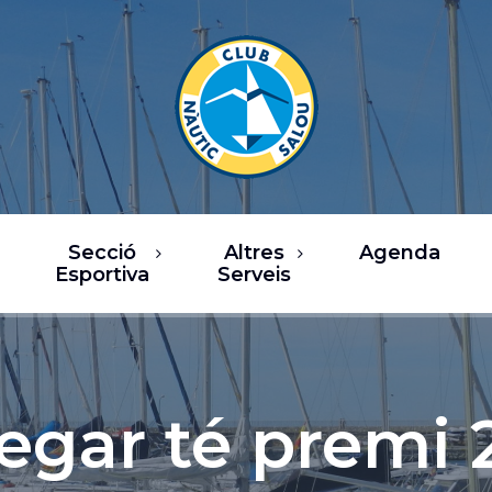
Secció
Altres
Agenda
Esportiva
Serveis
rsos
Restaurants
a de Vela
Oci / Comerç
sca
Xàrter i activitats
egar té premi 
nàutiques
b Fitness
Serveis nàutics