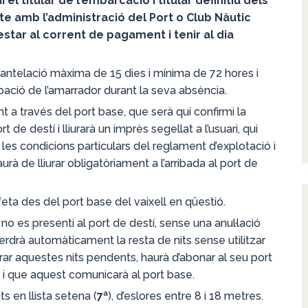
i el titular de l’embarcació i titular definitiu dels
te amb l’administració del Port o Club Nàutic
’estar al corrent de pagament i tenir al dia
 antelació màxima de 15 dies i mínima de 72 hores i
pació de l’amarrador durant la seva absència.
t a través del port base, que serà qui confirmi la
rt de destí i lliurarà un imprès segellat a l’usuari, qui
 les condicions particulars del reglament d’explotació i
urà de lliurar obligatòriament a l’arribada al port de
eta des del port base del vaixell en qüestió.
 no es presenti al port de destí, sense una anul·lació
erdrà automàticament la resta de nits sense utilitzar
rar aquestes nits pendents, haurà d’abonar al seu port
, i que aquest comunicarà al port base.
s en llista setena (
7ª
), d’eslores entre 8 i 18 metres.