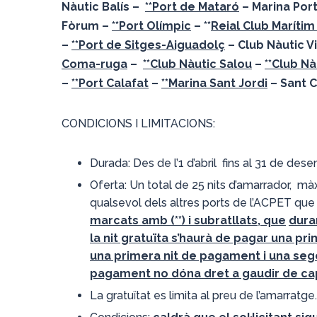
Nàutic Balís –
**Port de Mataró
– Marina Por
Fòrum –
**Port Olímpic
– **
Reial Club Maríti
–
**Port de Sitges-Aiguadolç
– Club Nàutic V
Coma-ruga
–
**Club Nàutic Salou
–
**Club N
–
**Port Calafat
–
**Marina Sant Jordi
– Sant C
CONDICIONS I LIMITACIONS:
Durada: Des de l’1 d’abril fins al 31 de de
Oferta: Un total de 25 nits d’amarrador, màx
qualsevol dels altres ports de l’ACPET qu
marcats amb (**) i subratllats, que
dura
la nit gratuïta s’haurà de pagar una prim
una primera nit de pagament i una segon
pagament no dóna dret a gaudir de cap
La gratuïtat es limita al preu de l’amarratg