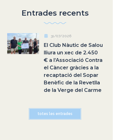
Entrades recents
31/07/2026
El Club Nàutic de Salou
lliura un xec de 2.450
€ a l’Associació Contra
el Càncer gràcies a la
recaptació del Sopar
Benèfic de la Revetlla
de la Verge del Carme
totes les entrades