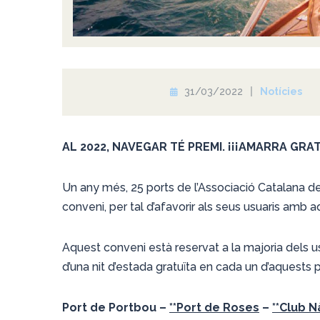
31/03/2022
Notícies
AL 2022, NAVEGAR TÉ PREMI. ¡¡¡AMARRA GRATI
Un any més, 25 ports de l’Associació Catalana de 
conveni, per tal d’afavorir als seus usuaris amb a
Aquest conveni està reservat a la majoria dels us
d’una nit d’estada gratuïta en cada un d’aquests 
Port de Portbou –
**Port de Roses
–
**Club N