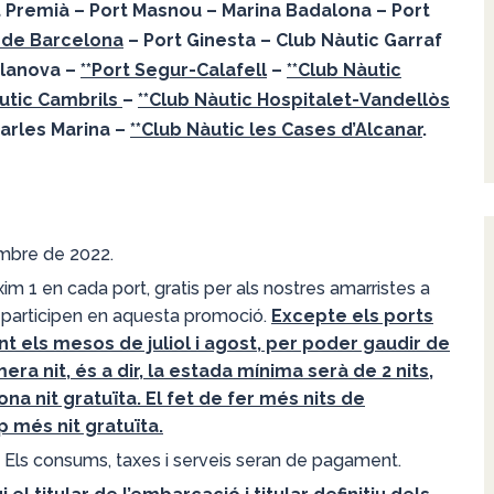
t Premià – Port Masnou – Marina Badalona – Port
m de Barcelona
– Port Ginesta – Club Nàutic Garraf
ilanova –
**Port Segur-Calafell
–
**Club Nàutic
àutic Cambrils
–
**Club Nàutic Hospitalet-Vandellòs
arles Marina –
**Club Nàutic les Cases d’Alcanar
.
sembre de 2022.
im 1 en cada port, gratis per als nostres amarristes a
e participen en aquesta promoció.
Excepte els ports
nt els mesos de juliol i agost, per poder gaudir de
era nit, és a dir, la estada mínima serà de 2 nits,
a nit gratuïta. El fet de fer més nits de
 més nit gratuïta.
e. Els consums, taxes i serveis seran de pagament.