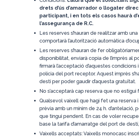
Condicions:
caldrà que el sol·licitant sigu
drets d’ús d’amarrador o llogater direc
participant, i en tots els casos haurà d
l’assegurança de R.C.
Les reserves s’hauran de realitzar amb una
comportarà l’autorització automàtica d’ocu
Les reserves s’hauran de fer obligatòriamen
disponibilitat, enviarà copia de l’imprès al po
firmarà l’acceptació d’aquestes condicions i
policia del port receptor. Aquest imprès s’ha
destí per poder gaudir d’aquesta gratuïtat.
No s’acceptarà cap reserva que no estigui f
Qualsevol vaixell que hagi fet una reserva i
prèvia amb un mínim de 24 h. d’antelació, p
que tingui pendent. En cas de voler recupe
base la tarifa d’amarratge del port de destí
Vaixells acceptats: Vaixells monocasc inscrit