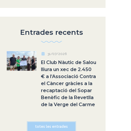
Entrades recents
31/07/2026
El Club Nàutic de Salou
lliura un xec de 2.450
€ a l’Associació Contra
el Càncer gràcies a la
recaptació del Sopar
Benèfic de la Revetlla
de la Verge del Carme
totes les entrades