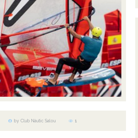
by Club Nàutic Salou
1