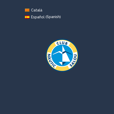
Català
Spanish
Español
(
)