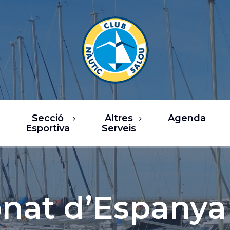
Secció
Altres
Agenda
Esportiva
Serveis
rsos
Restaurants
a de Vela
Oci / Comerç
sca
Xàrter i activitats
nat d’Espanya 
nàutiques
b Fitness
Serveis nàutics