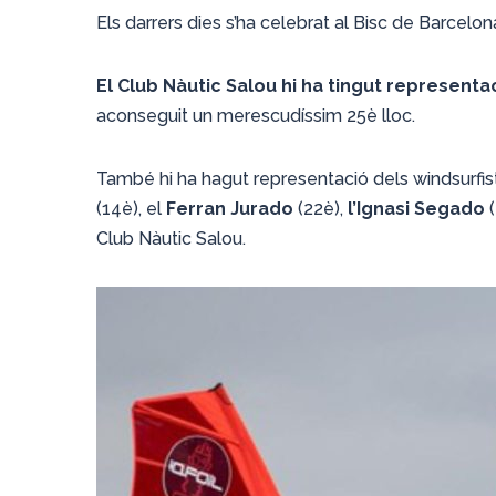
Els darrers dies s’ha celebrat al Bisc de Barcelon
El Club Nàutic Salou hi ha tingut representa
aconseguit un merescudíssim 25è lloc.
També hi ha hagut representació dels windsurfiste
(14è), el
Ferran Jurado
(22è),
l’Ignasi Segado
(
Club Nàutic Salou.