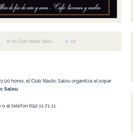
by Club Nàutic Salou
12
21.00 hores, el Club Nàutic Salou organitza el sopar
ic Salou
.
 o al telèfon 692 11 71 11.