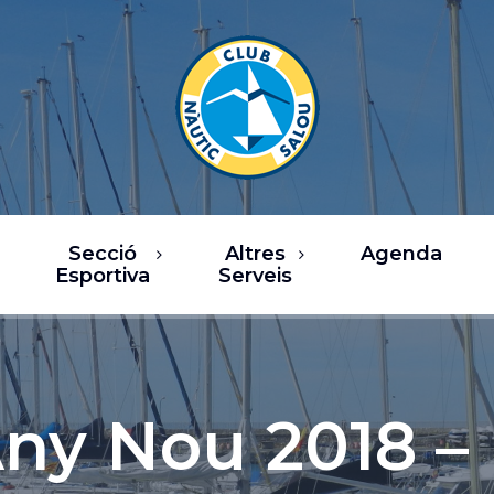
Secció
Altres
Agenda
Esportiva
Serveis
rsos
Restaurants
a de Vela
Oci / Comerç
sca
Xàrter i activitats
ny Nou 2018 –
nàutiques
b Fitness
Serveis nàutics