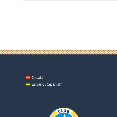
Català
Spanish
Español
(
)