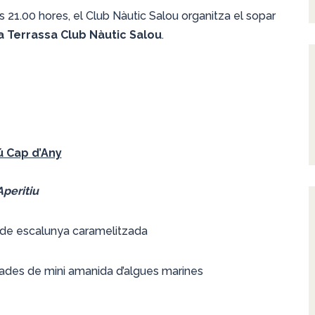
s 21.00 hores, el Club Nàutic Salou organitza el sopar
a Terrassa Club Nàutic Salou
.
 Cap d’Any
Aperitiu
a de escalunya caramelitzada
des de mini amanida d’algues marines