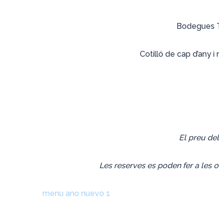
Bodegues To
Cotilló de cap d’any i 
El preu de
Les reserves es poden fer a les of
menu ano nuevo 1