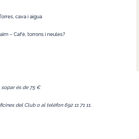
rres, cava i aigua
raïm – Cafè, torrons i neules?
l sopar és de 75 €
icines del Club o al telèfon 692 11 71 11.