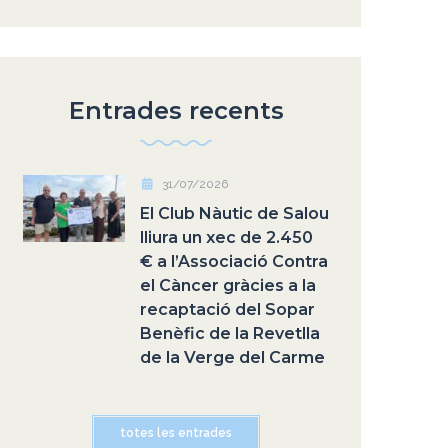
Entrades recents
31/07/2026
El Club Nàutic de Salou
lliura un xec de 2.450
€ a l’Associació Contra
el Càncer gràcies a la
recaptació del Sopar
Benèfic de la Revetlla
de la Verge del Carme
totes les entrades