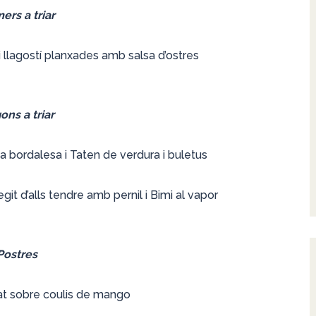
ers a triar
 i llagostí planxades amb salsa d’ostres
ons a triar
a bordalesa i Taten de verdura i buletus
git d’alls tendre amb pernil i Bimi al vapor
Postres
at sobre coulis de mango