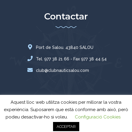
Contactar
Port de Salou. 43840 SALOU
Tel. 977 38 21 66 - Fax 977 38 44 54
club@clubnauticsalou.com
Aquest lloc web utilitza cookies per millorar la vostra
experiència. Suposarem que està conforme amb això, però
podeu desactivar-ho si voleu.
Configuració Cookies
Club Nàutic Salou
© Tots els drets reservats - 2024 -
Avís Legal
-
Política
ACCEPTAR
de privacitat.