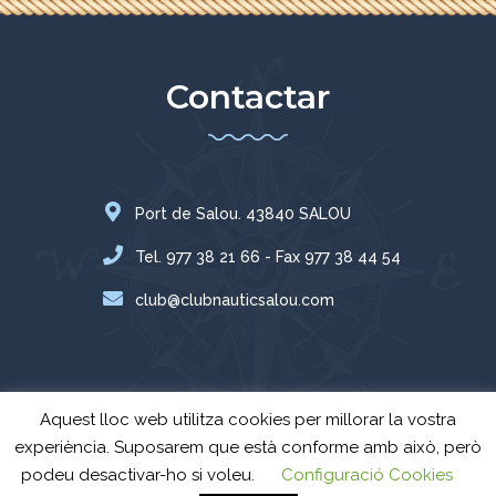
Contactar
Port de Salou. 43840 SALOU
Tel. 977 38 21 66 - Fax 977 38 44 54
club@clubnauticsalou.com
Aquest lloc web utilitza cookies per millorar la vostra
experiència. Suposarem que està conforme amb això, però
podeu desactivar-ho si voleu.
Configuració Cookies