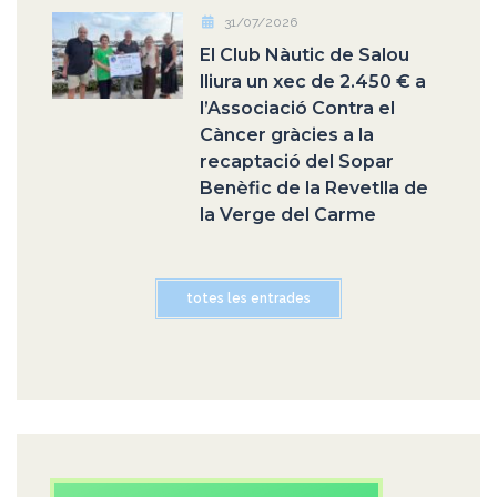
31/07/2026
El Club Nàutic de Salou
lliura un xec de 2.450 € a
l’Associació Contra el
Càncer gràcies a la
recaptació del Sopar
Benèfic de la Revetlla de
la Verge del Carme
totes les entrades