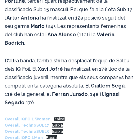
Portune
, tercer i quart respectivament de la
classificació Sub 15 masculí. Pel que fa a la flota Sub 17
l’
Artur Antona
ha finalitzat en 12a posició seguit del
seu germà
Mario
(24). Les representants femenines
del club han esta l’
Ana Alonso
(11a) i la
Valeria
Badrich
.
D’altra banda, també s’hi ha desplaçat l’equip de Salou
dels IQ Foil. El
Xavi Jofré
ha finalitzat en 17è lloc de la
classificació juvenil, mentre que els seus companys han
competit en la categoria absoluta. El
Guillem Segú
,
11è de la general, el
Ferran Jurado
, 14è i
l’Ignasi
Segado
17è.
Overall IQFOIL Women
Baixa
Overall TechnoSUB17
Baixa
Overall TechnoSUB15
Baixa
Overall IQFOILMen
Baixa