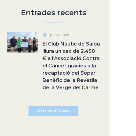
Entrades recents
31/07/2026
El Club Nàutic de Salou
lliura un xec de 2.450
€ a l’Associació Contra
el Càncer gràcies a la
recaptació del Sopar
Benèfic de la Revetlla
de la Verge del Carme
totes les entrades