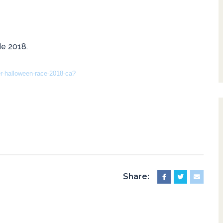
de 2018.
ser-halloween-race-2018-ca?
Share: