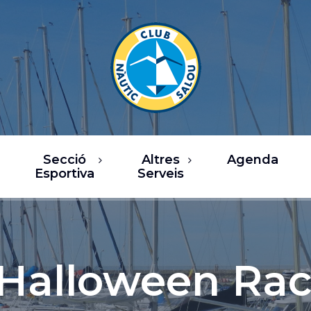
Secció
Altres
Agenda
Esportiva
Serveis
rsos
Restaurants
a de Vela
Oci / Comerç
sca
Xàrter i activitats
 Halloween Rac
nàutiques
b Fitness
Serveis nàutics