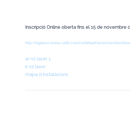
Inscripció Online oberta fins el 15 de novembre 
http://regatescnsalou.sailti.com/ca/default/races/race/text/la
ar n2 laser 1
ir n2 laser
mapa d instalacions