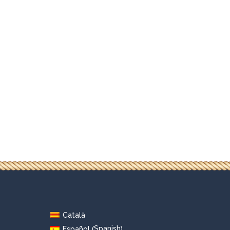
Català
Spanish
Español
(
)