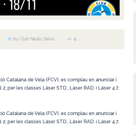
by Club Nàutic Salou
4
ció Catalana de Vela (FCV), es complau en anunciar i
 2, per les classes Làser STD., Làser RAD. i Làser 4.7,
ció Catalana de Vela (FCV), es complau en anunciar i
 2, per les classes Làser STD., Làser RAD. i Làser 4.7,