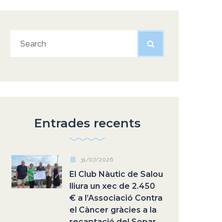
Entrades recents
31/07/2026
El Club Nàutic de Salou
lliura un xec de 2.450
€ a l’Associació Contra
el Càncer gràcies a la
recaptació del Sopar