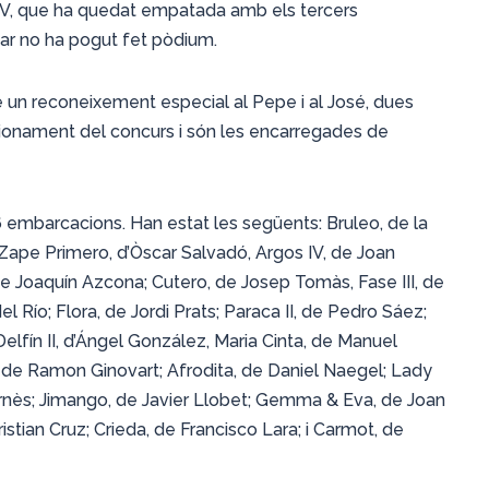
 IV, que ha quedat empatada amb els tercers
mar no ha pogut fet pòdium.
re un reconeixement especial al Pepe i al José, dues
cionament del concurs i són les encarregades de
26 embarcacions. Han estat les següents: Bruleo, de la
 Zape Primero, d’Òscar Salvadó, Argos IV, de Joan
 de Joaquín Azcona; Cutero, de Josep Tomàs, Fase III, de
l Río; Flora, de Jordi Prats; Paraca II, de Pedro Sáez;
elfín II, d’Ángel González, Maria Cinta, de Manuel
n, de Ramon Ginovart; Afrodita, de Daniel Naegel; Lady
 Fornès; Jimango, de Javier Llobet; Gemma & Eva, de Joan
Cristian Cruz; Crieda, de Francisco Lara; i Carmot, de