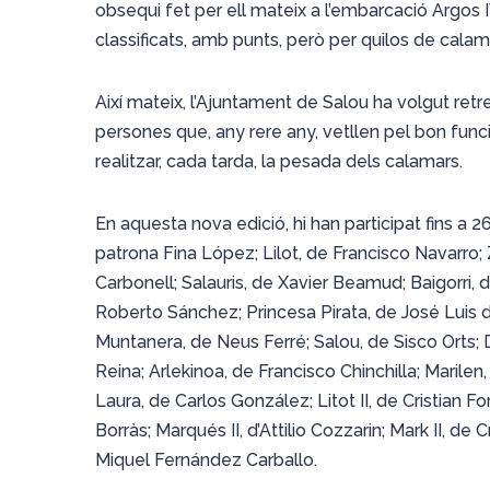
obsequi fet per ell mateix a l’embarcació Argos
classificats, amb punts, però per quilos de cala
Així mateix, l’Ajuntament de Salou ha volgut ret
persones que, any rere any, vetllen pel bon fun
realitzar, cada tarda, la pesada dels calamars.
En aquesta nova edició, hi han participat fins a 
patrona Fina López; Lilot, de Francisco Navarro;
Carbonell; Salauris, de Xavier Beamud; Baigorri,
Roberto Sánchez; Princesa Pirata, de José Luis de
Muntanera, de Neus Ferré; Salou, de Sisco Orts; D
Reina; Arlekinoa, de Francisco Chinchilla; Marile
Laura, de Carlos González; Litot II, de Cristian
Borràs; Marqués II, d’Attilio Cozzarin; Mark II, de 
Miquel Fernández Carballo.