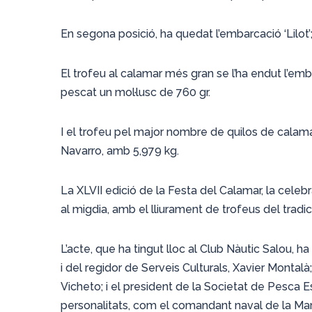
En segona posició, ha quedat l’embarcació ‘Lilot’;
El trofeu al calamar més gran se l’ha endut l’em
pescat un mol·lusc de 760 gr.
I el trofeu pel major nombre de quilos de calamar
Navarro, amb 5,979 kg.
La XLVII edició de la Festa del Calamar, la celeb
al migdia, amb el lliurament de trofeus del tradi
L’acte, que ha tingut lloc al Club Nàutic Salou, 
i del regidor de Serveis Culturals, Xavier Montal
Vicheto; i el president de la Societat de Pesca Es
personalitats, com el comandant naval de la Mari