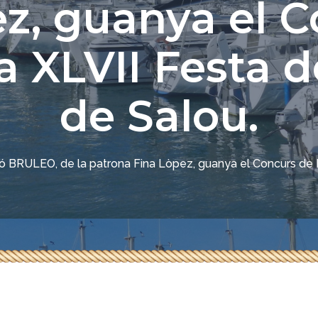
z, guanya el 
sures COVID-19
a XLVII Festa 
de Salou.
ó BRULEO, de la patrona Fina Lòpez, guanya el Concurs de P