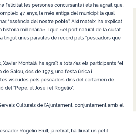
a felicitat les persones concursants i els ha agraït que,
mpleix 47 anys, la més antiga del municipi; la qual
r, “essència del nostre poble”. Així mateix, ha explicat
stòria mil·lenària». I que «el port natural de la ciutat
a tingut unes paraules de record pels “pescadors que
, Xavier Montalà, ha agraït a tots/es els participants “el
a de Salou, des de 1975, una festa única i
ècdotes viscudes pels pescadors dins del certamen de
ó del “Pepe, el José i el Rogelio”.
e Serveis Culturals de l’Ajuntament, conjuntament amb el
ador Rogelio Brull, ja retirat, ha lliurat un petit