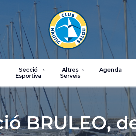
Secció
Altres
Agenda
Esportiva
Serveis
rsos
Restaurants
a de Vela
Oci / Comerç
sca
Xàrter i activitats
ió BRULEO, de
nàutiques
b Fitness
Serveis nàutics