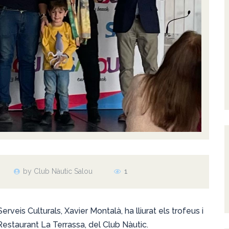
by Club Nàutic Salou
1
rveis Culturals, Xavier Montalà, ha lliurat els trofeus i
Restaurant La Terrassa, del Club Nàutic.