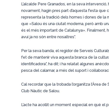
L’alcalde Pere Granados, en la seva intervenció, h
novament, hagin pres part d’aquesta festa que co
representa la tradició dels homes i dones de la ma
que «Salou és una ciutat moderna, però amb una hi
és el més important de Catalunya». Finalment, h
avui ja no són entre nosaltres”.
Per la seva banda, el regidor de Serveis Culturals
fet de mantenir viva aquesta branca de la cultur
identificadora”, ha dit; i ha relatat algunes an
pesca del calamar, a més del suport i col·laboraci
Cal recordar que la trobada l’organitza l’Àrea d
Club Nàutic de Salou.
L’acte ha acollit un moment especial en què el pesc