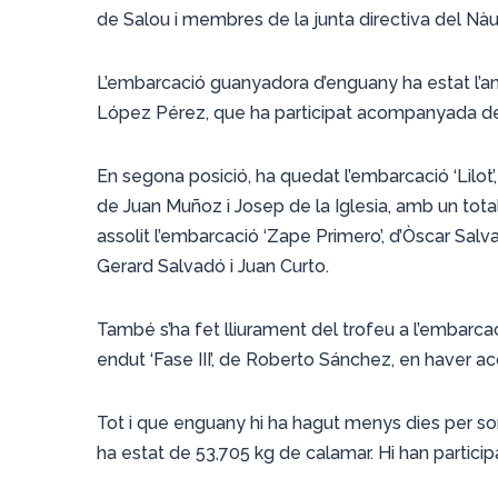
de Salou i membres de la junta directiva del Nàut
L’embarcació guanyadora d’enguany ha estat l’a
López Pérez, que ha participat acompanyada del 
En segona posició, ha quedat l’embarcació ‘Lilot
de Juan Muñoz i Josep de la Iglesia, amb un total 
assolit l’embarcació ‘Zape Primero’, d’Òscar Salva
Gerard Salvadó i Juan Curto.
També s’ha fet lliurament del trofeu a l’embarca
endut ‘Fase III’, de Roberto Sánchez, en haver a
Tot i que enguany hi ha hagut menys dies per sor
ha estat de 53,705 kg de calamar. Hi han partic