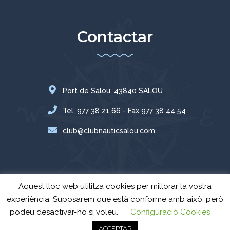
Contactar
Port de Salou. 43840 SALOU
Tel. 977 38 21 66 - Fax 977 38 44 54
club@clubnauticsalou.com
Aquest lloc web utilitza cookies per millorar la vostra
experiència. Suposarem que està conforme amb això, però
podeu desactivar-ho si voleu.
Configuració Cookies
Club Nàutic Salou
© Tots els drets reservats - 2024 -
Avís Legal
-
Política
ACCEPTAR