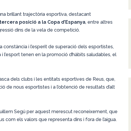
 brillant trajectòria esportiva, destacant
tercera posició a la Copa d’Espanya
, entre altres
gressió dins de la vela de competició.
la constància i l’esperit de superació dels esportistes,
a i l’esport tenen en la promoció d’hàbits saludables, el
ca dels clubs i les entitats esportives de Reus, que,
ió de nous esportistes i a l’obtenció de resultats d’alt
Guillem Segú per aquest merescut reconeixement, que
us com els valors que representa dins i fora de l’aigua.