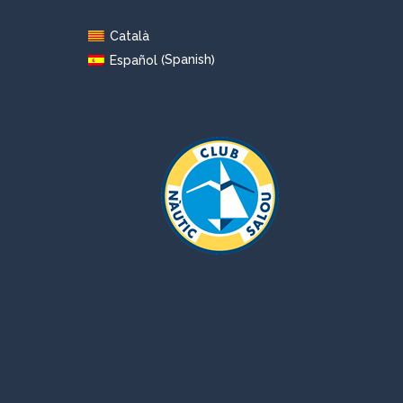
Català
Spanish
Español
(
)