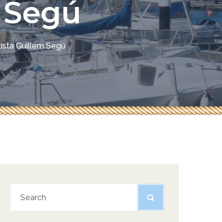
m Segú
tista Guillem Segú