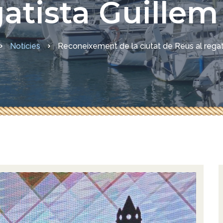
gatista Guille
sures COVID-19
Notícies
Reconeixement de la ciutat de Reus al rega