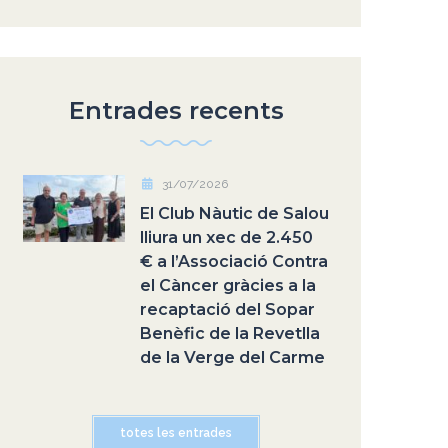
Entrades recents
31/07/2026
El Club Nàutic de Salou
lliura un xec de 2.450
€ a l’Associació Contra
el Càncer gràcies a la
recaptació del Sopar
Benèfic de la Revetlla
de la Verge del Carme
totes les entrades