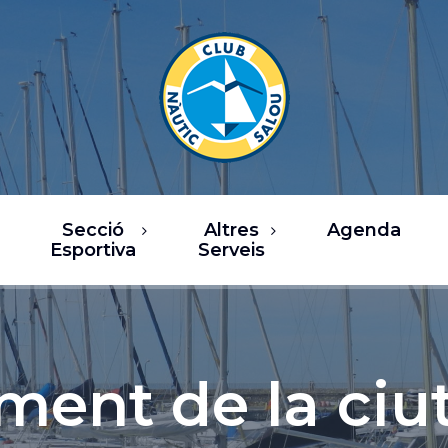
Secció
Altres
Agenda
Esportiva
Serveis
rsos
Restaurants
a de Vela
Oci / Comerç
sca
Xàrter i activitats
ent de la ciu
nàutiques
b Fitness
Serveis nàutics