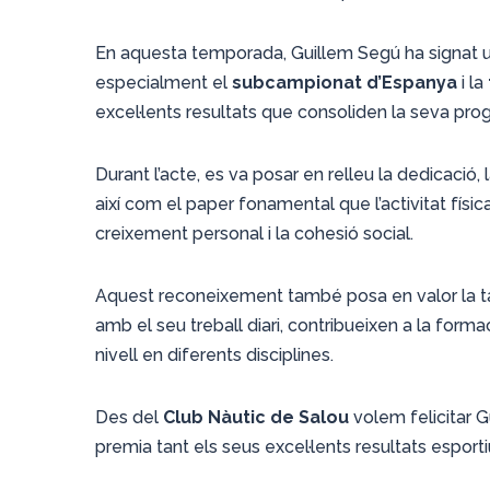
En aquesta temporada, Guillem Segú ha signat una
especialment el
subcampionat d’Espanya
i la
excel·lents resultats que consoliden la seva pro
Durant l’acte, es va posar en relleu la dedicació, 
així com el paper fonamental que l’activitat físic
creixement personal i la cohesió social.
Aquest reconeixement també posa en valor la tas
amb el seu treball diari, contribueixen a la formac
nivell en diferents disciplines.
Des del
Club Nàutic de Salou
volem felicitar 
premia tant els seus excel·lents resultats esporti