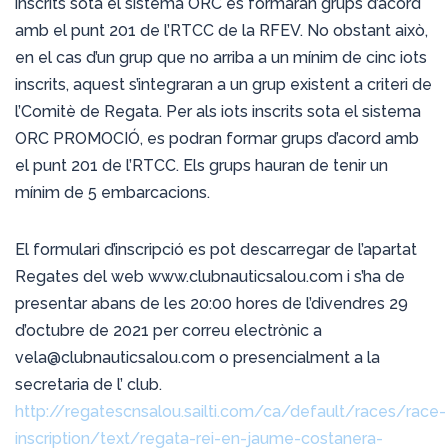
inscrits sota el sistema ORC es formaran grups d’acord
amb el punt 201 de l’RTCC de la RFEV. No obstant això,
en el cas d’un grup que no arriba a un mínim de cinc iots
inscrits, aquest s’integraran a un grup existent a criteri de
l’Comitè de Regata. Per als iots inscrits sota el sistema
ORC PROMOCIÓ, es podran formar grups d’acord amb
el punt 201 de l’RTCC. Els grups hauran de tenir un
mínim de 5 embarcacions.
El formulari d’inscripció es pot descarregar de l’apartat
Regates del web www.clubnauticsalou.com i s’ha de
presentar abans de les 20:00 hores de l’divendres 29
d’octubre de 2021 per correu electrònic a
vela@clubnauticsalou.com o presencialment a la
secretaria de l’ club.
http://regatescnsalou.sailti.com/ca/default/races/race-
inscription/text/regata-rei-en-jaume-costanera-