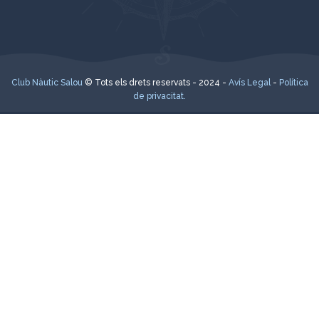
Club Nàutic Salou
© Tots els drets reservats - 2024 -
Avís Legal
-
Política
de privacitat.