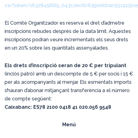
ca/token/1632849669_043c2ec6c6390dd0ac5519190a
El Comitè Organitzador es reserva el dret d’admetre
inscripcions rebudes després de la data límit. Aquestes
inscripcions podran veure incrementats els seus drets
en un 20% sobre les quantitats assenyalades.
Els drets d’inscripció seran de 20 € per tripulant
(inclòs patró) amb un descompte de 5 € per socis i 15 €
per als acompanyants al menjar. Els esmentats imports
s’hauran d’abonar mitjançant transferència a el número
de compte següent:
Caixabanc: ES78 2100 0418 41 020.056 9548
Menú