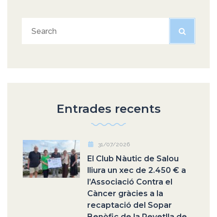
Entrades recents
31/07/2026
El Club Nàutic de Salou
lliura un xec de 2.450 € a
l’Associació Contra el
Càncer gràcies a la
recaptació del Sopar
Benèfic de la Revetlla de