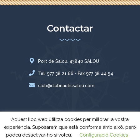
Contactar
Port de Salou. 43840 SALOU
Tel. 977 38 21 66 - Fax 977 38 44 54
club@clubnauticsalou.com
Aquest lloc web utilitza cookies per millorar la vostra
experiència. Suposarem que està conforme amb això, però
podeu desactivar-ho si voleu.
Configuració Cookies