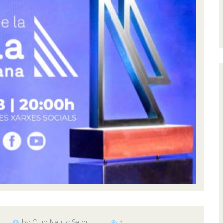
by Club Nàutic Salou
1