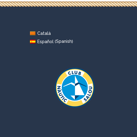
Català
Spanish
Español
(
)