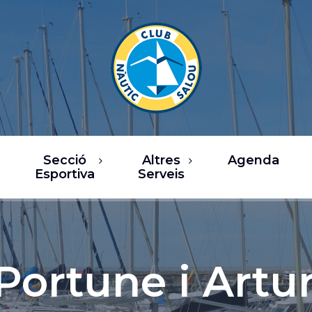
Secció
Altres
Agenda
Esportiva
Serveis
rsos
Restaurants
a de Vela
Oci / Comerç
sca
Xàrter i activitats
Portune i Artu
nàutiques
b Fitness
Serveis nàutics