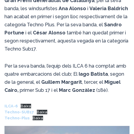
Gran Premi Generalitat de Catalunya
, per la seva
banda, les windsurfistes
Ana Alonso
i
Valeria Baldrich
han acabat en primer i segon lloc respectivament de la
categoría Techno Plus. Per la seva banda, el
Sandro
Portune
i el
César Alonso
també han quedat primer i
segon respectivament, aquesta vegada en la categoría
Techno Sub17.
Per la seva banda, l’equip dels ILCA 6 ha comptat amb
quatre embarcacions del club; El
Iago Batista
, segon
de la general, el
Guillem Margarit
, tercer, el
Miguel
Cairo,
primer Sub 17 i el
Marc Gonzàlez
(18è).
ILCA-6
Baixa
Techno-SUB17
Baixa
Techno-Plus
Baixa