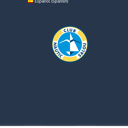
Spanish
Español
(
)