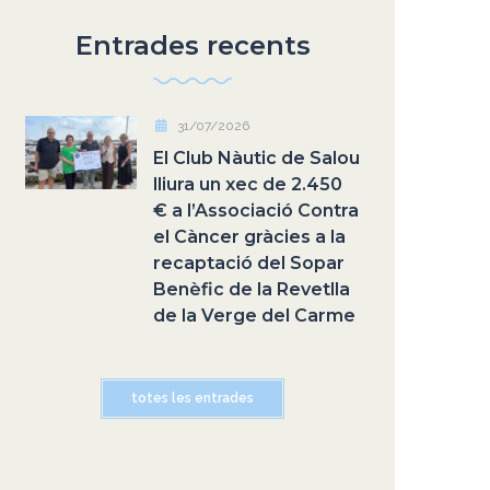
Entrades recents
31/07/2026
El Club Nàutic de Salou
lliura un xec de 2.450
€ a l’Associació Contra
el Càncer gràcies a la
recaptació del Sopar
Benèfic de la Revetlla
de la Verge del Carme
totes les entrades