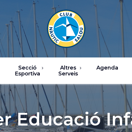
Secció
Altres
Agenda
Esportiva
Serveis
rsos
Restaurants
a de Vela
Oci / Comerç
sca
Xàrter i activitats
er Educació Inf
nàutiques
b Fitness
Serveis nàutics