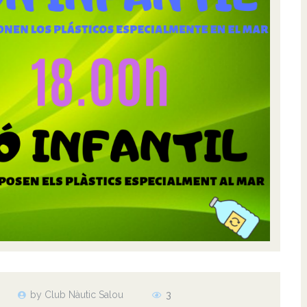
by Club Nàutic Salou
3