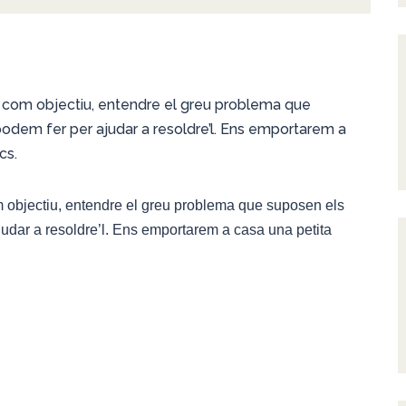
 com o
bjectiu, entendre el greu problema que
podem fer per ajudar a resoldre’l. Ens emportarem a
cs.
m o
bjectiu, entendre el greu problema que suposen els
judar a resoldre’l. Ens emportarem a casa una petita