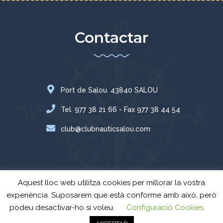
Contactar
Port de Salou. 43840 SALOU
Tel. 977 38 21 66 - Fax 977 38 44 54
club@clubnauticsalou.com
Aquest lloc web utilitza cookies per millorar la vostra
experiència. Suposarem que està conforme amb això, però
podeu desactivar-ho si voleu.
Configuració Cookies
Club Nàutic Salou
© Tots els drets reservats - 2024 -
Avís Legal
-
Política