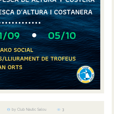
by Club Nàutic Salou
3