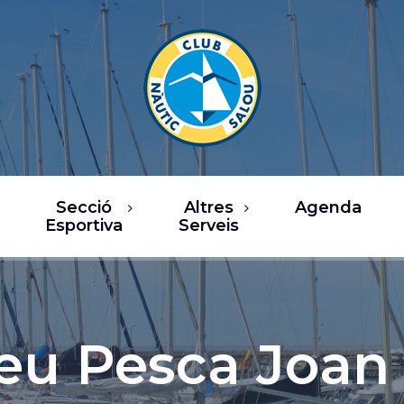
Secció
Altres
Agenda
Esportiva
Serveis
rsos
Restaurants
a de Vela
Oci / Comerç
sca
Xàrter i activitats
eu Pesca Joan
nàutiques
b Fitness
Serveis nàutics