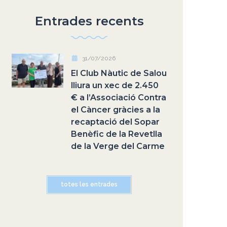
Entrades recents
31/07/2026
El Club Nàutic de Salou
lliura un xec de 2.450
€ a l’Associació Contra
el Càncer gràcies a la
recaptació del Sopar
Benèfic de la Revetlla
de la Verge del Carme
totes les entrades