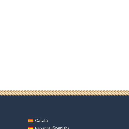
Català
Spanish
Español
(
)