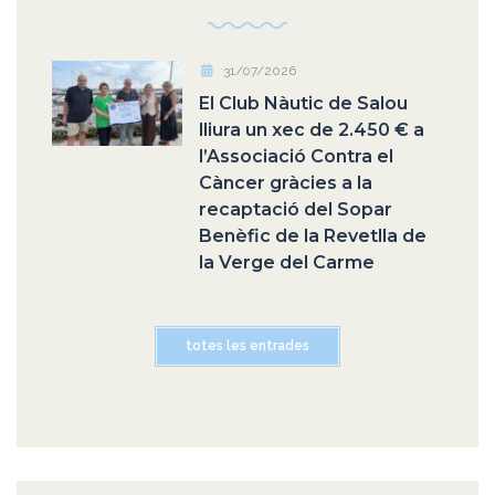
31/07/2026
El Club Nàutic de Salou
lliura un xec de 2.450 € a
l’Associació Contra el
Càncer gràcies a la
recaptació del Sopar
Benèfic de la Revetlla de
la Verge del Carme
totes les entrades