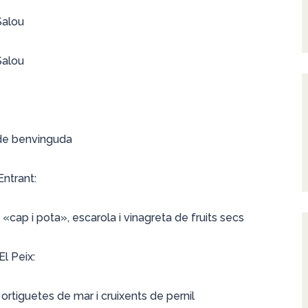
Salou
Salou
de benvinguda
Entrant:
cap i pota», escarola i vinagreta de fruits secs
El Peix:
rtiguetes de mar i cruixents de pernil