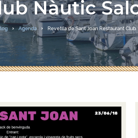
lub Nàutic Sal
sures COVID-19
log
Agenda
Revetlla de Sant Joan Restaurant Club 