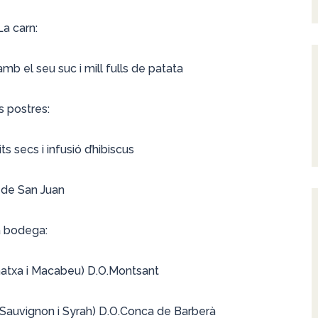
La carn:
mb el seu suc i mill fulls de patata
s postres:
its secs i infusió d’hibiscus
de San Juan
 bodega:
atxa i Macabeu) D.O.Montsant
Sauvignon i Syrah) D.O.Conca de Barberà