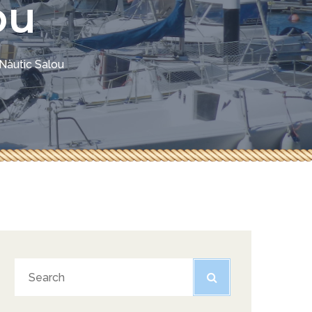
ou
Nàutic Salou