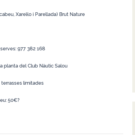
beu, Xarel·lo i Parellada) Brut Nature
eserves: 977 382 168
a planta del Club Nàutic Salou
 terrasses limitades
eu: 50€?