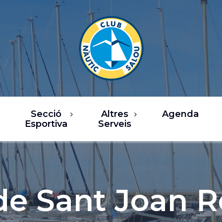
Secció
Altres
Agenda
Esportiva
Serveis
rsos
Restaurants
a de Vela
Oci / Comerç
sca
Xàrter i activitats
 de Sant Joan R
nàutiques
b Fitness
Serveis nàutics