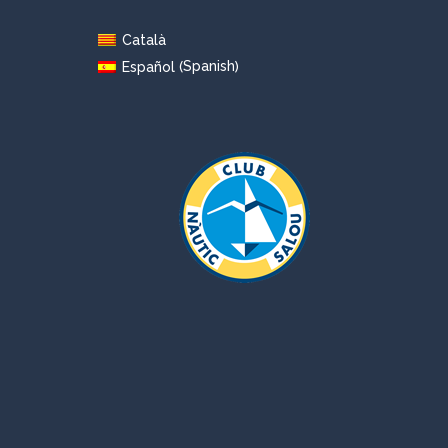
Català
Spanish
Español
(
)