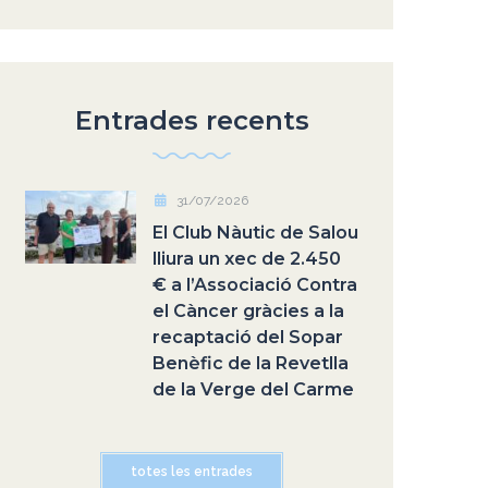
Entrades recents
31/07/2026
El Club Nàutic de Salou
lliura un xec de 2.450
€ a l’Associació Contra
el Càncer gràcies a la
recaptació del Sopar
Benèfic de la Revetlla
de la Verge del Carme
totes les entrades