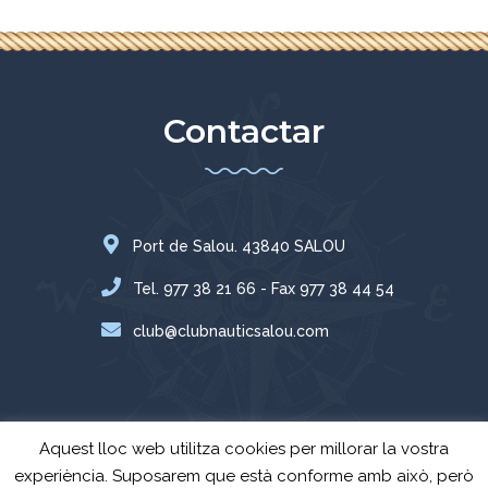
Contactar
Port de Salou. 43840 SALOU
Tel. 977 38 21 66 - Fax 977 38 44 54
club@clubnauticsalou.com
Aquest lloc web utilitza cookies per millorar la vostra
experiència. Suposarem que està conforme amb això, però