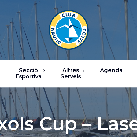
Secció
Altres
Agenda
Esportiva
Serveis
rsos
Restaurants
a de Vela
Oci / Comerç
sca
Xàrter i activitats
xols Cup – Las
nàutiques
b Fitness
Serveis nàutics