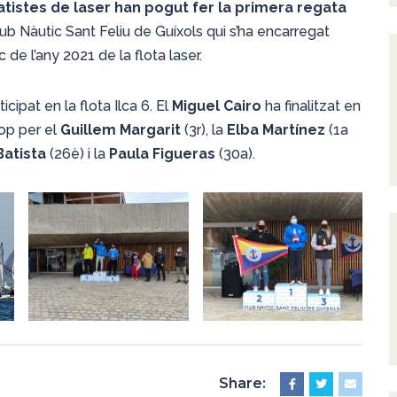
atistes de laser han pogut fer la primera regata
lub Nàutic Sant Feliu de Guíxols qui s’ha encarregat
 de l’any 2021 de la flota laser.
cipat en la flota Ilca 6. El
Miguel Cairo
ha finalitzat en
rop per el
Guillem Margarit
(3r), la
Elba Martínez
(1a
Batista
(26è) i la
Paula Figueras
(30a).
Share: