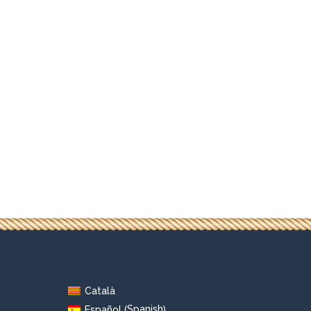
Català
Spanish
Español
(
)