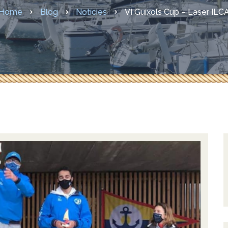
sures COVID-19
Home
Blog
Notícies
VI Guíxols Cup – Laser ILC