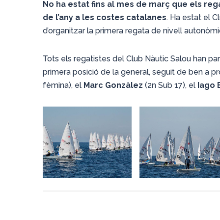
No ha estat fins al mes de març que els reg
de l’any a les costes catalanes
. Ha estat el C
d’organitzar la primera regata de nivell autonòmic
Tots els regatistes del Club Nàutic Salou han parti
primera posició de la general, seguit de ben a p
fèmina), el
Marc Gonzàlez
(2n Sub 17), el
Iago 