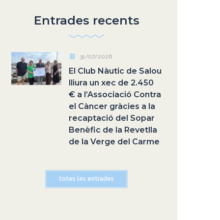
Entrades recents
31/07/2026
El Club Nàutic de Salou
lliura un xec de 2.450
€ a l’Associació Contra
el Càncer gràcies a la
recaptació del Sopar
Benèfic de la Revetlla
de la Verge del Carme
totes les entrades