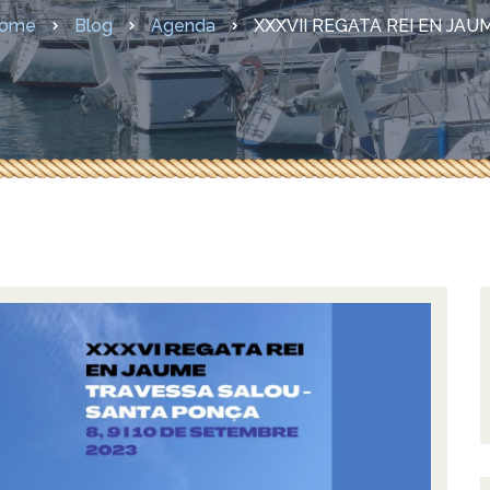
sures COVID-19
ome
Blog
Agenda
XXXVII REGATA REI EN JAU