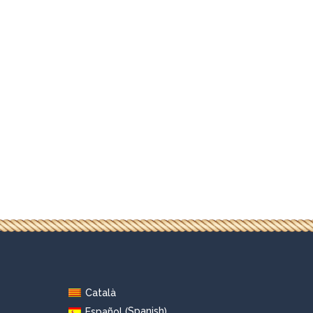
Català
Spanish
Español
(
)