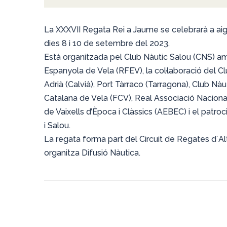
La XXXVII Regata Rei a Jaume se celebrarà a aig
dies 8 i 10 de setembre del 2023.
Està organitzada pel Club Nàutic Salou (CNS) am
Espanyola de Vela (RFEV), la col·laboració del C
Adrià (Calvià), Port Tàrraco (Tarragona), Club Nà
Catalana de Vela (FCV), Real Associació Naciona
de Vaixells d’Època i Clàssics (AEBEC) i el patro
i Salou.
La regata forma part del Circuit de Regates d´Al
organitza Difusió Nàutica.