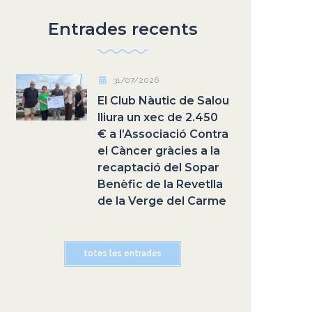
Entrades recents
31/07/2026
El Club Nàutic de Salou
lliura un xec de 2.450
€ a l’Associació Contra
el Càncer gràcies a la
recaptació del Sopar
Benèfic de la Revetlla
de la Verge del Carme
totes les entrades