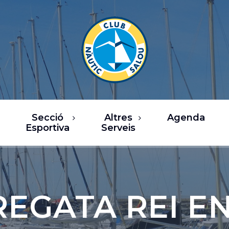
Secció
Altres
Agenda
Esportiva
Serveis
rsos
Restaurants
a de Vela
Oci / Comerç
sca
Xàrter i activitats
 REGATA REI E
nàutiques
b Fitness
Serveis nàutics