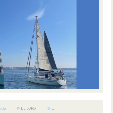
nda
by JORDI
1