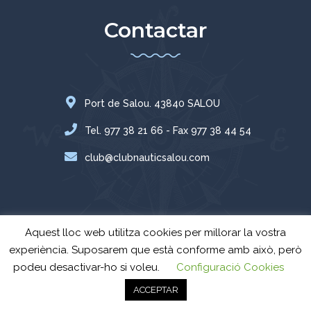
Contactar
Port de Salou. 43840 SALOU
Tel. 977 38 21 66 - Fax 977 38 44 54
club@clubnauticsalou.com
Aquest lloc web utilitza cookies per millorar la vostra
experiència. Suposarem que està conforme amb això, però
podeu desactivar-ho si voleu.
Configuració Cookies
Club Nàutic Salou
© Tots els drets reservats - 2024 -
Avís Legal
-
Política
ACCEPTAR
de privacitat.